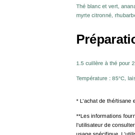
Thé blanc et vert, anana
myrte citronné, rhubarbe
Préparati
1.5 cuillère à thé pour 
Température : 85°C, lai
* L’achat de thé/tisane 
**Les informations four
l’utilisateur de consult
usage spécifique. L’util