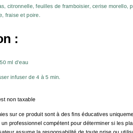
s, citronnelle, feuilles de framboisier, cerise morello, 
, fraise et poire.
on :
250 ml d’eau
sser infuser de 4 à 5 min.
est non taxable
nies sur ce produit sont à des fins éducatives uniqueme
er un professionnel compétent pour déterminer si les pl
isateur assume la responsabilité de toute prise ou utili