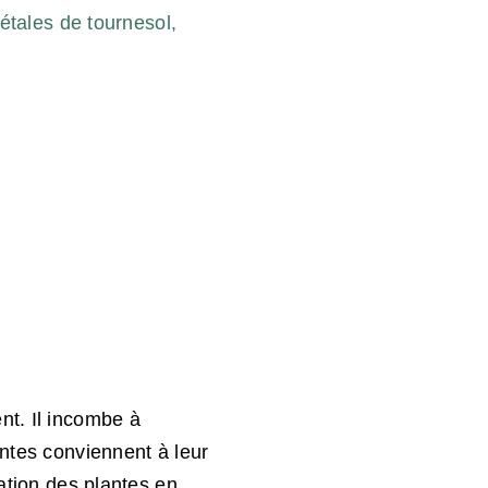
pétales de tournesol,
nt. Il incombe à
antes conviennent à leur
sation des plantes en