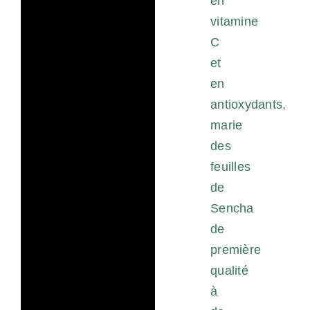
en
vitamine
C
et
en
antioxydants,
marie
des
feuilles
de
Sencha
de
première
qualité
à