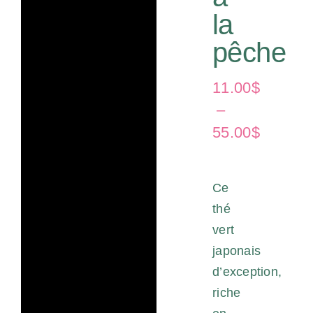
la
Panier
pêche
Infolettre
11.00
$
–
Plage
55.00
$
de
prix :
Ce
11.00$
thé
à
vert
55.00$
japonais
d’exception,
riche