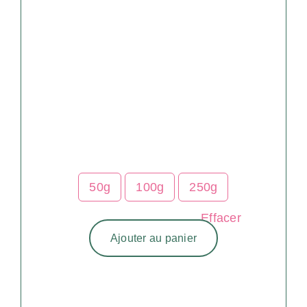
prix :
17.50$
à
87.50$
50g
100g
250g
Effacer
Ajouter au panier