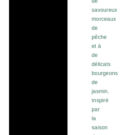
de
savoureux
morceaux
de
pêche
et à
de
délicats
bourgeons
de
jasmin.
Inspiré
par
la
saison