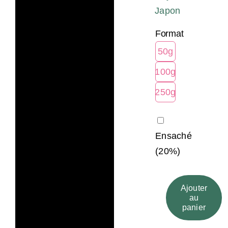
Japon
Format
50g
100g
250g
Ensaché
(20%)
Ajouter
au
quantité
panier
de