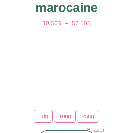
marocaine
Plage
10.50
$
–
52.50
$
de
prix :
10.50$
à
52.50$
50g
100g
250g
Effacer