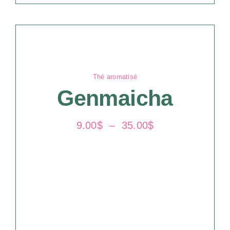
Thé aromatisé
Genmaicha
Plage
9.00
$
–
35.00
$
de
prix :
9.00$
à
35.00$