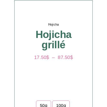
Panier
Infolettre
Hojicha
Hojicha
grillé
Plage
17.50
$
–
87.50
$
de
prix :
17.50$
à
87.50$
50g
100g