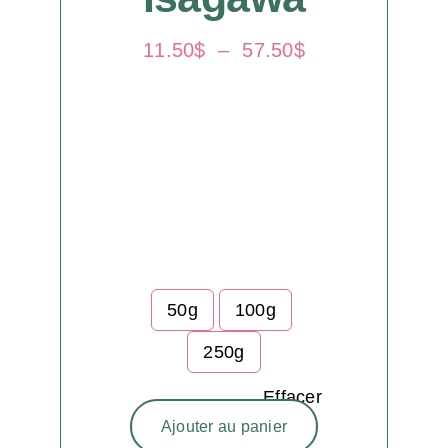
Plage
11.50
$
–
57.50
$
de
prix :
11.50$
à
57.50$
50g
100g
250g
Effacer
Ajouter au panier