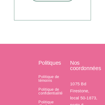
Politiques
Nos
coordonnées
Politique de
témoins
1075 Bd
Politique de
Firestone,
confidentialité
local 50-1873,
Politique