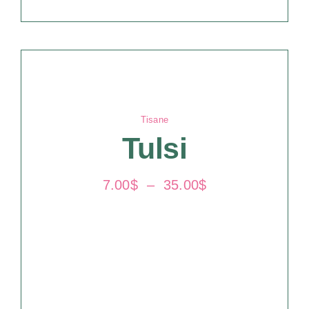
Tisane
Tulsi
Plage
7.00
$
–
35.00
$
de
prix :
7.00$
à
35.00$