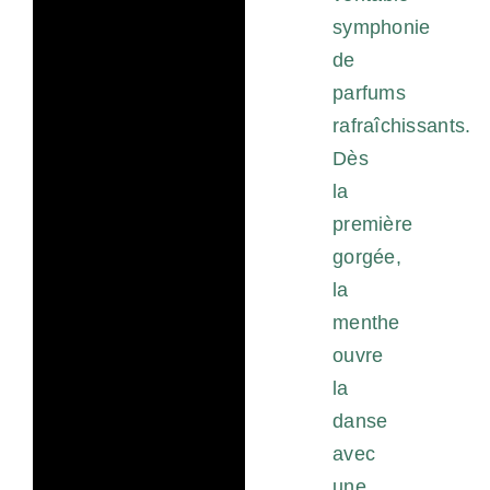
symphonie
de
parfums
rafraîchissants.
Dès
la
première
gorgée,
la
menthe
ouvre
la
danse
avec
une