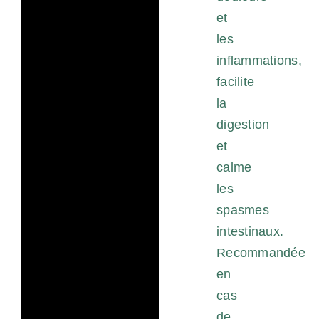
et
les
inflammations,
facilite
la
digestion
et
calme
les
spasmes
intestinaux.
Recommandée
en
cas
de