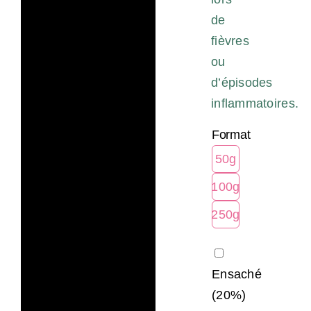
de
fièvres
ou
d’épisodes
inflammatoires.
Format
50g
100g
250g
Ensaché
(20%)