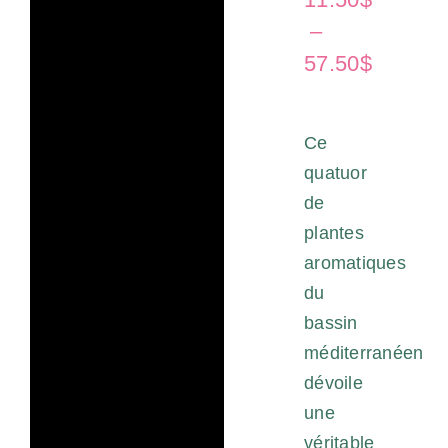
–
Panier
Plage
57.50
$
de
Infolettre
prix :
Ce
11.50$
quatuor
à
de
57.50$
plantes
aromatiques
du
bassin
méditerranéen
dévoile
une
véritable