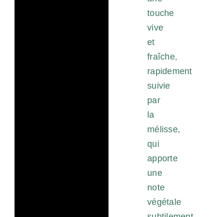
touche
vive
et
fraîche,
rapidement
suivie
par
la
mélisse,
qui
apporte
une
note
végétale
subtilement