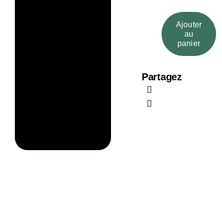
Ajouter
au
quantité
panier
de
La
Partagez
Provence