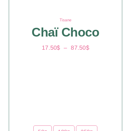
Tisane
Chaï Choco
Plage
17.50
$
–
87.50
$
de
prix :
17.50$
à
87.50$